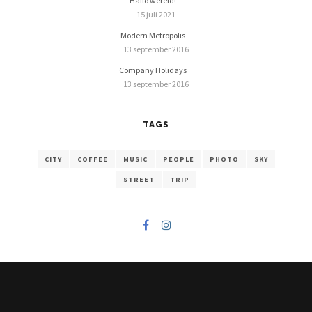
Hallo wereld!
15 juli 2021
Modern Metropolis
13 september 2016
Company Holidays
13 september 2016
TAGS
CITY
COFFEE
MUSIC
PEOPLE
PHOTO
SKY
STREET
TRIP