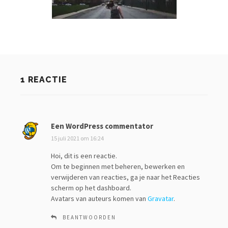
1 REACTIE
Een WordPress commentator
s
c
15 juli 2021 om 16:24
h
Hoi, dit is een reactie.
r
Om te beginnen met beheren, bewerken en
e
verwijderen van reacties, ga je naar het Reacties
e
scherm op het dashboard.
f
Avatars van auteurs komen van
Gravatar
.
:
BEANTWOORDEN