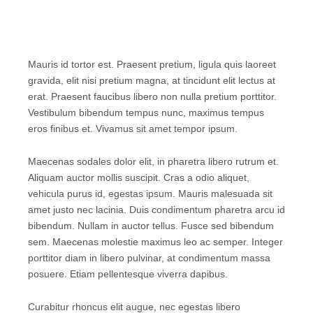
surf1
surf3
A
Mauris id tortor est. Praesent pretium, ligula quis laoreet
photo
gravida, elit nisi pretium magna, at tincidunt elit lectus at
by
Anton
erat. Praesent faucibus libero non nulla pretium porttitor.
Repponen.
Vestibulum bibendum tempus nunc, maximus tempus
unsplash.com/photos/1CxphuiFS7Y
eros finibus et. Vivamus sit amet tempor ipsum.
Maecenas sodales dolor elit, in pharetra libero rutrum et.
Aliquam auctor mollis suscipit. Cras a odio aliquet,
vehicula purus id, egestas ipsum. Mauris malesuada sit
amet justo nec lacinia. Duis condimentum pharetra arcu id
bibendum. Nullam in auctor tellus. Fusce sed bibendum
sem. Maecenas molestie maximus leo ac semper. Integer
porttitor diam in libero pulvinar, at condimentum massa
posuere. Etiam pellentesque viverra dapibus.
Curabitur rhoncus elit augue, nec egestas libero